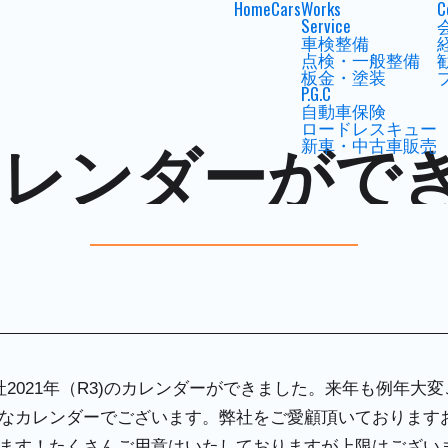
Home
Cars
Works
C
Service
車検整備
点検・一般整備
板金・塗装
P.G.C
自動車保険
ロードレスキュー
R3)カレンダーが
新車・中古車販売
2021年（R3)のカレンダーができました。来年も例年大
なカレンダーでございます。弊社をご愛顧頂いております
ます！たくさんご用意はいたしておりますが上限はござい