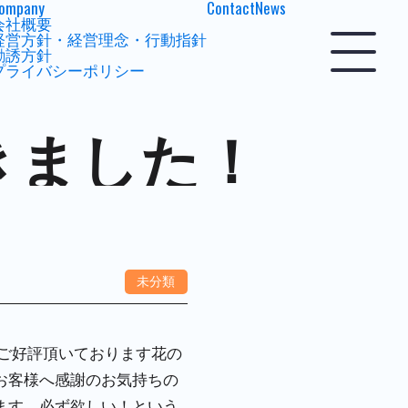
ompany
Contact
News
会社概要
経営方針・経営理念・行動指針
勧誘方針
プライバシーポリシー
できました！
未分類
変ご好評頂いております花の
お客様へ感謝のお気持ちの
ます。必ず欲しい！という