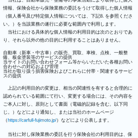
情報、保険会社から保険業務の委託をうけて取得した個人情報
（個人番号及び特定個人情報については、下記8. を参照くださ
い。）を当該業務の遂行に必要な範囲内で利用します。
当社における具体的な個人情報の利用目的は次のとおりであ
り、それら以外の他の目的に利用することはありません。
自動車（新車・中古車）の販売、買取、車検、点検、一般整
備、板金塗装等のサービスの提供
当サイトのお問い合わせフォーム等からいただいた各種お問い
合わせへの対応および管理
当社が取り扱う損害保険およびこれらに付帯・関連するサービ
スの提供
上記の利用目的の変更は、相当の関連性を有すると合理的に
認められている範囲にて行い、変更する場合には、その内容を
ご本人に対し、原則として書面（電磁的記録を含む。以下同
じ。）などにより通知し、または当社のホームページ
（
https://carfull-fujimoto.jp/
）などにより公表します。
当社に対し保険業務の委託を行う保険会社の利用目的は、保